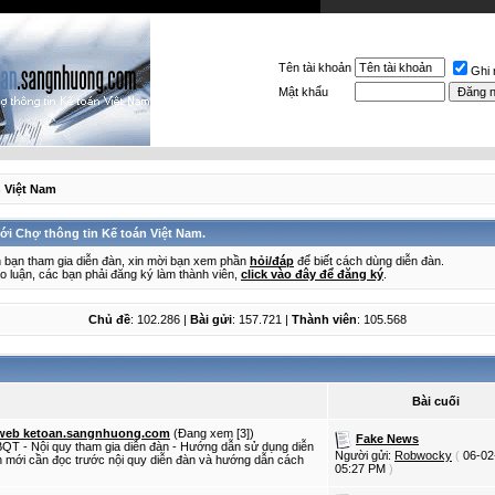
Tên tài khoản
Ghi
Mật khẩu
n Việt Nam
i Chợ thông tin Kế toán Việt Nam.
ên bạn tham gia diễn đàn, xin mời bạn xem phần
hỏi/đáp
để biết cách dùng diễn đàn.
ảo luận, các bạn phải đăng ký làm thành viên,
click vào đây để đăng ký
.
Chủ đề
: 102.286 |
Bài gửi
: 157.721 |
Thành viên
: 105.568
Bài cuối
 web ketoan.sangnhuong.com
(Đang xem [3])
Fake News
QT - Nội quy tham gia diễn đàn - Hướng dẫn sử dụng diễn
Người gửi:
Robwocky
(
06-02
n mới cần đọc trước nội quy diễn đàn và hướng dẫn cách
05:27 PM
)