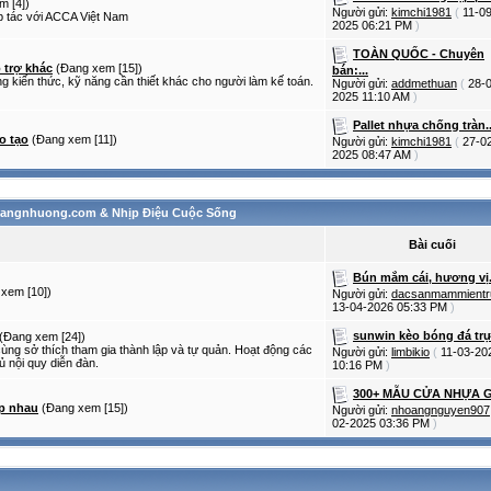
m [4])
Người gửi:
kimchi1981
(
11-09
 tác với ACCA Việt Nam
2025
06:21 PM
)
TOÀN QUỐC - Chuyên
 trợ khác
(Đang xem [15])
bán:...
g kiến thức, kỹ năng cần thiết khác cho người làm kế toán.
Người gửi:
addmethuan
(
28-
2025
11:10 AM
)
Pallet nhựa chống tràn..
o tạo
(Đang xem [11])
Người gửi:
kimchi1981
(
27-0
2025
08:47 AM
)
sangnhuong.com & Nhịp Điệu Cuộc Sống
Bài cuối
Bún mắm cái, hương vị.
xem [10])
Người gửi:
dacsanmammientr
13-04-2026
05:33 PM
)
sunwin kèo bóng đá trực
(Đang xem [24])
ùng sở thích tham gia thành lập và tự quản. Hoạt động các
Người gửi:
limbikio
(
11-03-20
ủ nội quy diễn đàn.
10:16 PM
)
300+ MẪU CỬA NHỰA G
úp nhau
(Đang xem [15])
Người gửi:
nhoangnguyen907
02-2025
03:36 PM
)