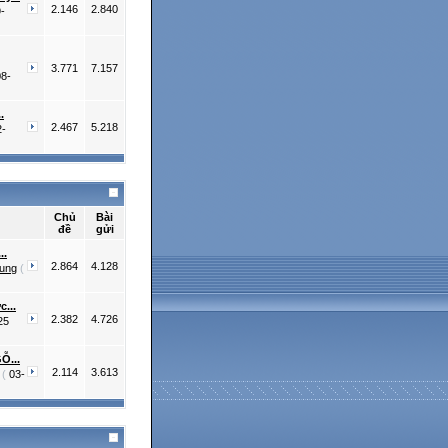
2.146
2.840
-
3.771
7.157
08-
.
2.467
5.218
2-
Chủ
Bài
đề
gửi
..
2.864
4.128
ung
(
...
2.382
4.726
25
Ỗ...
2.114
3.613
(
03-