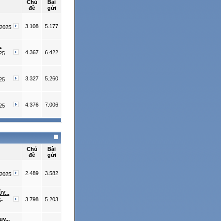
Chủ
Bài
đề
gửi
3.108
5.177
-2025
.
4.367
6.422
25
3.327
5.260
25
4.376
7.006
25
Chủ
Bài
đề
gửi
2.489
3.582
-2025
Y...
3.798
5.203
6-
y...