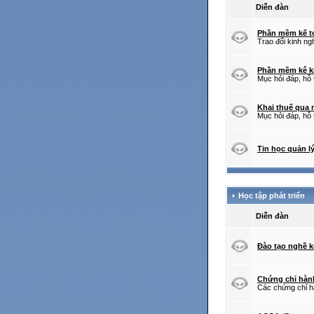
Diễn đàn
Phần mềm kế t
Trao đổi kinh ng
Phần mềm kê k
Mục hỏi đáp, hỗ
Khai thuế qua
Mục hỏi đáp, hỗ 
Tin học quản l
Học tập phát triển
Diễn đàn
Đào tạo nghề k
Chứng chỉ hàn
Các chứng chỉ h