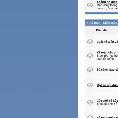
Thông tin dịc
Mục đăng thông 
quản trị, điều hà
Kế toán - Kiểm toán
Diễn đàn
Luật kế toán v
Kế toán các p
Trao đổi, học hỏ
toán tài chính.
Sổ sách, báo c
Một số nội dun
Các chế độ kế 
Trao đổi chia sẻ
Kế toán quản tr