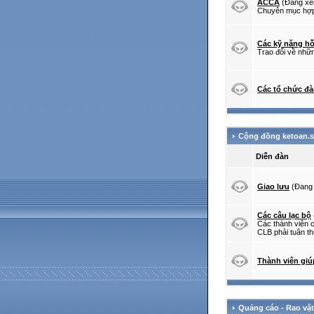
ACCA
(Đang xe
Chuyên mục hợp
Các kỹ năng hỗ
Trao đổi về nhữn
Các tổ chức đà
Cộng đồng ketoan.
Diễn đàn
Giao lưu
(Đang 
Các câu lạc bộ
Các thành viên c
CLB phải tuân th
Thành viên gi
Quảng cáo - Rao vặt