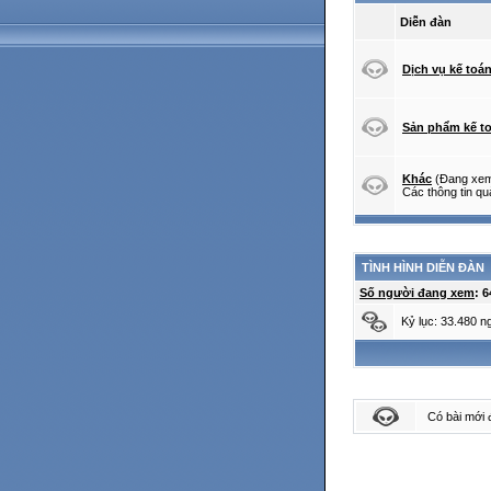
Diễn đàn
Dịch vụ kế toá
Sản phẩm kế t
Khác
(Đang xem
Các thông tin qu
TÌNH HÌNH DIỄN ĐÀN
Số người đang xem
: 
Kỷ lục: 33.480 n
Có bài mới 