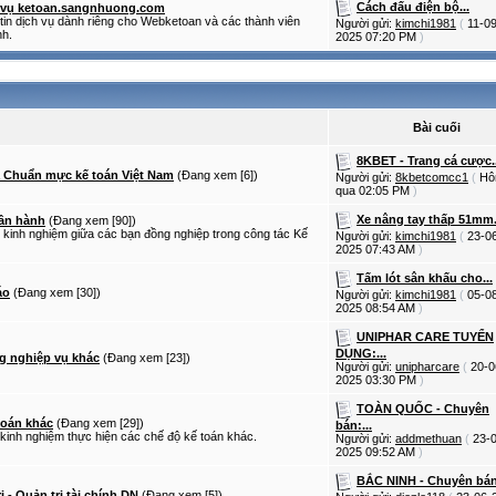
Cách đấu điện bộ...
h vụ ketoan.sangnhuong.com
tin dịch vụ dành riêng cho Webketoan và các thành viên
Người gửi:
kimchi1981
(
11-09
nh.
2025
07:20 PM
)
Bài cuối
8KBET - Trang cá cược..
à Chuẩn mực kế toán Việt Nam
(Đang xem [6])
Người gửi:
8kbetcomcc1
(
H
qua
02:05 PM
)
Xe nâng tay thấp 51mm.
hần hành
(Đang xem [90])
i kinh nghiệm giữa các bạn đồng nghiệp trong công tác Kế
Người gửi:
kimchi1981
(
23-0
2025
07:43 AM
)
Tấm lót sân khấu cho...
áo
(Đang xem [30])
Người gửi:
kimchi1981
(
05-0
2025
08:54 AM
)
UNIPHAR CARE TUYỂN
DỤNG:...
g nghiệp vụ khác
(Đang xem [23])
Người gửi:
unipharcare
(
20-0
2025
03:30 PM
)
TOÀN QUỐC - Chuyên
toán khác
(Đang xem [29])
bán:...
 kinh nghiệm thực hiện các chế độ kế toán khác.
Người gửi:
addmethuan
(
23-
2025
09:52 AM
)
BẮC NINH - Chuyên bán:
ị - Quản trị tài chính DN
(Đang xem [5])