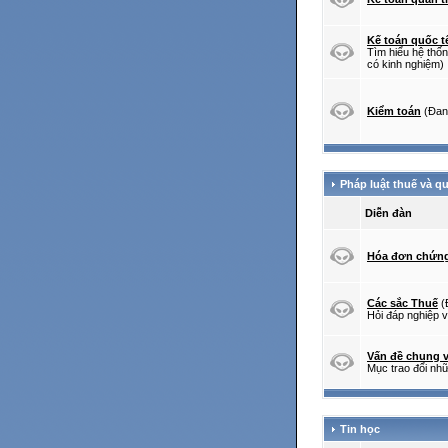
Kế toán quốc t
Tìm hiểu hệ thốn
có kinh nghiệm)
Kiểm toán
(Đan
Pháp luật thuế và qu
Diễn đàn
Hóa đơn chứng
Các sắc Thuế
(
Hỏi đáp nghiệp v
Vấn đề chung v
Mục trao đổi nhữ
Tin học