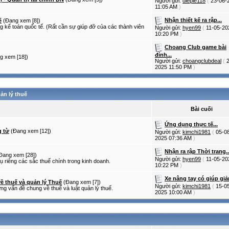
Người gửi:
dieple118
(
23-06-
11:05 AM
)
Nhận thiết kế ra rập...
ế
(Đang xem [8])
g kế toán quốc tế. (Rất cần sự giúp đỡ của các thành viên
Người gửi:
hyen99
(
11-05-20
10:20 PM
)
Choang Club game bài
đỉnh...
g xem [18])
Người gửi:
choangclubdeal
(
2025
11:50 PM
)
ản lý thuế
Bài cuối
Ứng dụng thực tế...
 từ
(Đang xem [12])
Người gửi:
kimchi1981
(
05-0
2025
07:36 AM
)
Nhận ra rập Thời trang..
Đang xem [28])
Người gửi:
hyen99
(
11-05-20
ụ riêng các sắc thuế chính trong kinh doanh.
10:22 PM
)
Xe nâng tay có giúp giả
ề thuế và quản lý Thuế
(Đang xem [7])
Người gửi:
kimchi1981
(
15-0
ng vấn đề chung về thuế và luật quản lý thuế.
2025
10:00 AM
)