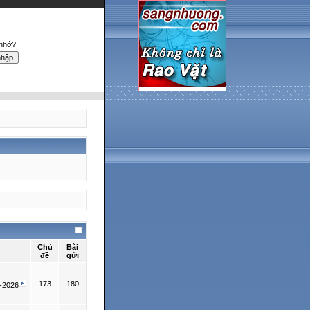
 nhớ?
Chủ
Bài
đề
gửi
173
180
-2026