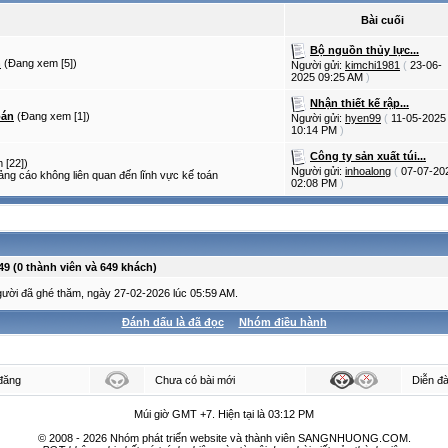
Bài cuối
Bộ nguồn thủy lực...
n
(Đang xem [5])
Người gửi:
kimchi1981
(
23-06-
2025
09:25 AM
)
Nhận thiết kế rập...
oán
(Đang xem [1])
Người gửi:
hyen99
(
11-05-2025
10:14 PM
)
Công ty sản xuất túi...
 [22])
Người gửi:
inhoalong
(
07-07-20
ảng cáo không liên quan đến lĩnh vực kế toán
02:08 PM
)
649 (0 thành viên và 649 khách)
gười đã ghé thăm, ngày 27-02-2026 lúc 05:59 AM.
Đánh dấu là đã đọc
Nhóm điều hành
đăng
Chưa có bài mới
Diễn đà
Múi giờ GMT +7. Hiện tại là
03:12 PM
© 2008 - 2026 Nhóm phát triển website và thành viên SANGNHUONG.COM.