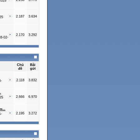
2025
2.187
3.634
25
2.170
3.292
28-02-
Chủ
Bài
đề
gửi
2.118
3.832
8-
.
2.666
6.970
25
m...
2.195
3.272
5-