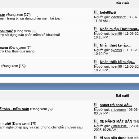
Bài cuối
lode88artt
oán
(Đang xem [27])
Người gửi:
lode88artt
(
05-07
hiệm trang bị, sử dụng phần mềm kế toán.
11:26 AM
)
Nhận ra rập Thời trang..
hai thuế
(Đang xem [8])
Người gửi:
hyen99
(
11-05-20
 trợ sử dụng các phần mềm kê khai thuế.
10:15 PM
)
Nhận thiết kế rập...
 mạng
(Đang xem [7])
Người gửi:
hyen99
(
11-05-20
trợ khai thuế qua mạng.
10:19 PM
)
Nhận thiết kế ra rập...
ý
(Đang xem [15])
Người gửi:
hyen99
(
11-05-20
10:26 PM
)
Bài cuối
shbet trò chơi đổi...
ế toán - kiểm toán
(Đang xem [5])
Người gửi:
shbetcom
(
08-03
03:37 PM
)
XE NÂNG MẶT BÀN THỦ
h nghề
(Đang xem [17])
Người gửi:
kimchi1981
(
23-0
ành nghề pháp quy và các chứng chỉ nghề chuyên sâu.
2025
10:26 AM
)
Vì sao nên dùng kẹp phu