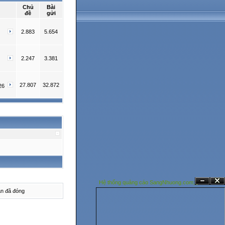
Chủ
Bài
đề
gửi
2.883
5.654
2.247
3.381
27.807
32.872
26
Hệ thống quảng cáo SangNhuong.com;
Ẩn
Đóng
n đã đóng