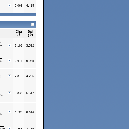
3.069
4.415
-
Chủ
Bài
đề
gửi
.
2.191
3.592
ôm
..
2.671
5.025
6-
2.810
4.266
8-
3.838
6.612
6-
3.794
6.613
06-
...
2.258
3.779