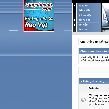
Chợ thông tin Kế toá
Chào mừng bạn đến vớ
» Nếu đây là lần đầu ti
» Để có thể tham gia th
Thông tin chung
Diễn đàn
Thông tin của
Thông báo của B
đàn ("Thành viê
post bài mới)